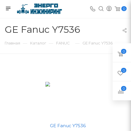
0
GE Fanuc Y7536
—
—
—
Главная
Каталог
FANUC
GE Fanuc Y7536
0
0
0