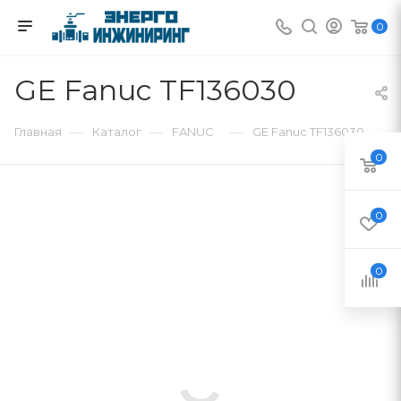
0
GE Fanuc TF136030
—
—
—
Главная
Каталог
FANUC
GE Fanuc TF136030
0
0
0