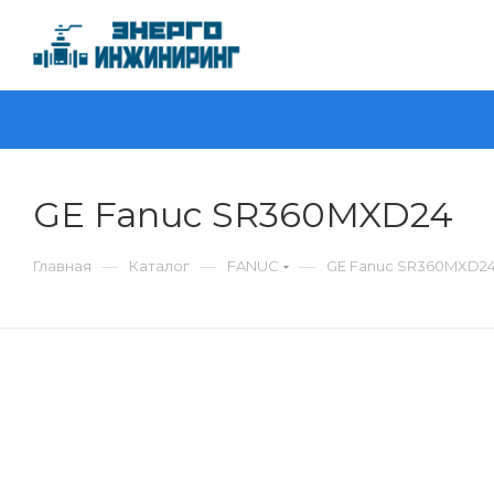
GE Fanuc SR360MXD24
—
—
—
Главная
Каталог
FANUC
GE Fanuc SR360MXD2