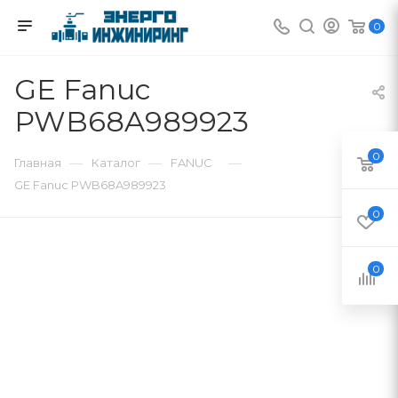
0
GE Fanuc
PWB68A989923
0
—
—
—
Главная
Каталог
FANUC
GE Fanuc PWB68A989923
0
0