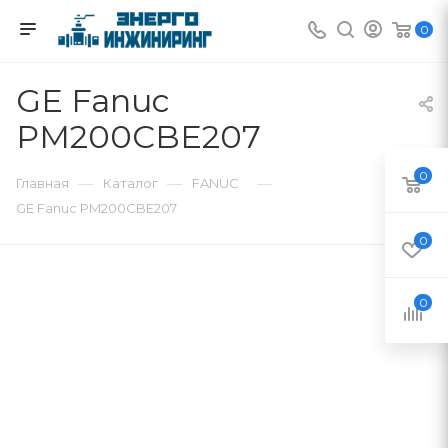
0
GE Fanuc
PM200CBE207
0
—
—
—
Главная
Каталог
FANUC
GE Fanuc PM200CBE207
0
0