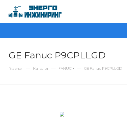
GE Fanuc P9CPLLGD
—
—
—
Главная
Каталог
FANUC
GE Fanuc P9CPLLGD