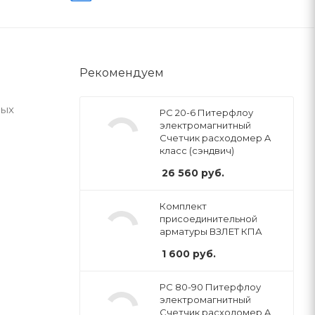
Рекомендуем
ных
РС 20-6 Питерфлоу
электромагнитный
Счетчик расходомер A
класс (сэндвич)
26 560
руб.
Комплект
присоединительной
арматуры ВЗЛЕТ КПА
1 600
руб.
РС 80-90 Питерфлоу
электромагнитный
Счетчик расходомер A