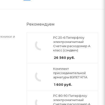
Рекомендуем
ехники и
РС 20-6 Питерфлоу
электромагнитный
Счетчик расходомер A
класс (сэндвич)
26 560
руб.
Комплект
присоединительной
арматуры ВЗЛЕТ КПА
1 600
руб.
РС 80-90 Питерфлоу
электромагнитный
Счетчик расходомер A