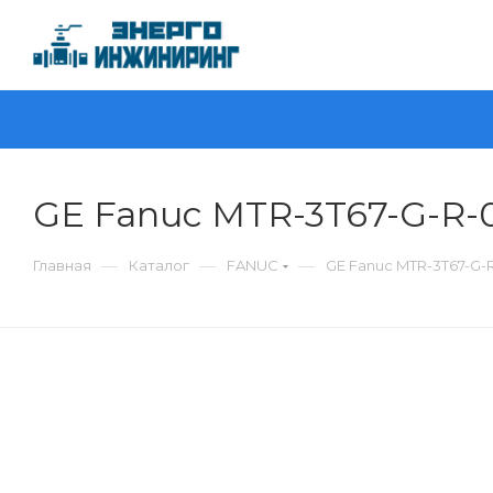
GE Fanuc MTR-3T67-G-R
—
—
—
Главная
Каталог
FANUC
GE Fanuc MTR-3T67-G-