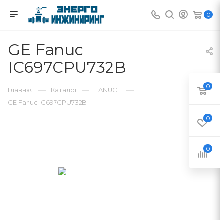
0
GE Fanuc
IC697CPU732B
0
—
—
—
Главная
Каталог
FANUC
GE Fanuc IC697CPU732B
0
0