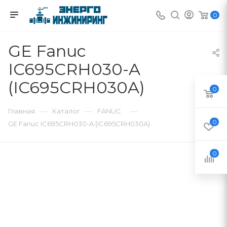
0
GE Fanuc
IC695CRH030-A
(IC695CRH030A)
0
—
—
—
Главная
Каталог
FANUC
0
GE Fanuc IC695CRH030-A (IC695CRH030A)
0