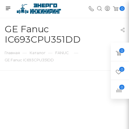
0
GE Fanuc
IC693CPU351DD
0
—
—
—
Главная
Каталог
FANUC
GE Fanuc IC693CPU351DD
0
0