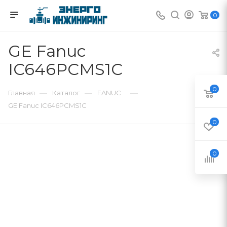
0
GE Fanuc
IC646PCMS1C
0
—
—
—
Главная
Каталог
FANUC
GE Fanuc IC646PCMS1C
0
0