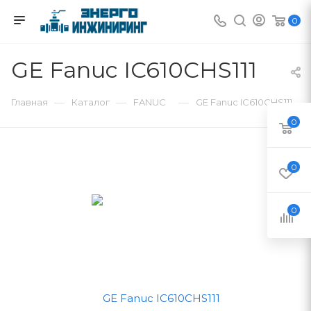
0
GE Fanuc IC610CHS111
—
—
—
Главная
Каталог
FANUC
GE Fanuc IC610CHS111
0
0
0