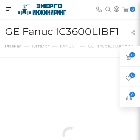
0
GE Fanuc IC3600LIBF1
—
—
—
Главная
Каталог
FANUC
GE Fanuc IC3600LIBF1
0
0
0