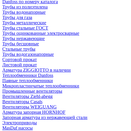
Danfoss по номеру каталога
Трубы из полиэтилена
Трубы водонапорные
Трубы для газа
Трубы металлические
Трубы стальные ГОСТ
Трубы оцинкованные электросварные
Трубы нержавеющие
Трубы бесшовные
Стальные трубы
Трубы водогазонапорные
Сортовой прокат
Листовой прокат
Арматура ZIGGIOTTO в наличии
Теплообменники Danfoss
Паяные теплообменники
Микропластинчатые теплообменники
Промышленные вентиляторы
Вентиляторы Ziehl-abegg
Вентиляторы Casals
Вентиляторы WEIGUANG
Арматура запорная HORNHOF
Запорная арматура из нержавеющей стали
Электроприводы
MasDaf насосы