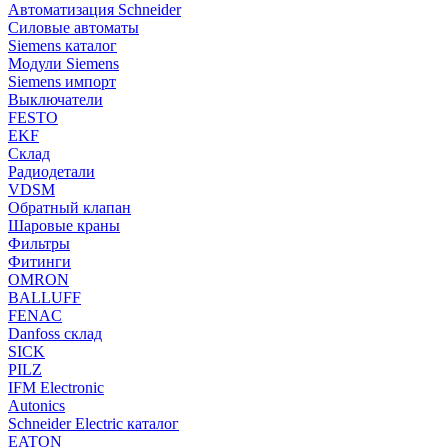
Автоматизация Schneider
Силовые автоматы
Siemens каталог
Модули Siemens
Siemens импорт
Выключатели
FESTO
EKF
Склад
Радиодетали
VDSM
Обратный клапан
Шаровые краны
Фильтры
Фитинги
OMRON
BALLUFF
FENAC
Danfoss склад
SICK
PILZ
IFM Electronic
Autonics
Schneider Electric каталог
EATON