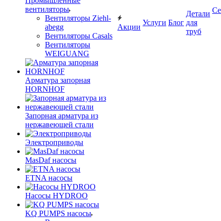
Промышленные
вентиляторы
Се
Детали
Вентиляторы Ziehl-
Услуги
Блог
для
abegg
Акции
труб
Вентиляторы Casals
Вентиляторы
WEIGUANG
Арматура запорная
HORNHOF
Запорная арматура из
нержавеющей стали
Электроприводы
MasDaf насосы
ETNA насосы
Насосы HYDROO
KQ PUMPS насосы