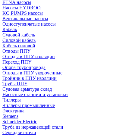
ETNA насосы
Насосы HYDROO
KQ PUMPS насосы
Вертикальные насосы
Одноступенчатые насосы
Кабель
Судовой кабель
Силовой кабель
Кабель силовой
Отводы ППУ
Отводы в ППУ изоляции
Переход ППУ
Опора трубопровода
Отводы в ППУ укороченные
Тройник в ППУ изоляции
Трубы ППУ
Судовая арматура склад
Насосные станции и установки
Чиллеры
Чиллеры промышленные
Электрика
Siemens
Schneider Electric
Труба из нержавеющей стали
Серводвигатели