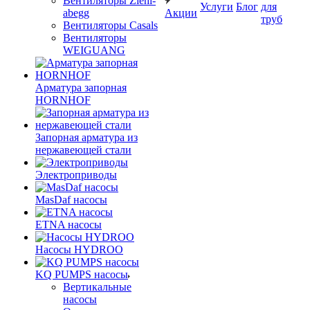
Вентиляторы Ziehl-
Услуги
Блог
для
abegg
Акции
труб
Вентиляторы Casals
Вентиляторы
WEIGUANG
Арматура запорная
HORNHOF
Запорная арматура из
нержавеющей стали
Электроприводы
MasDaf насосы
ETNA насосы
Насосы HYDROO
KQ PUMPS насосы
Вертикальные
насосы