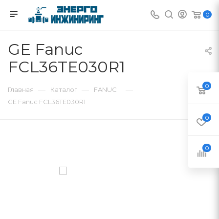
0
GE Fanuc
FCL36TE030R1
0
—
—
—
Главная
Каталог
FANUC
GE Fanuc FCL36TE030R1
0
0