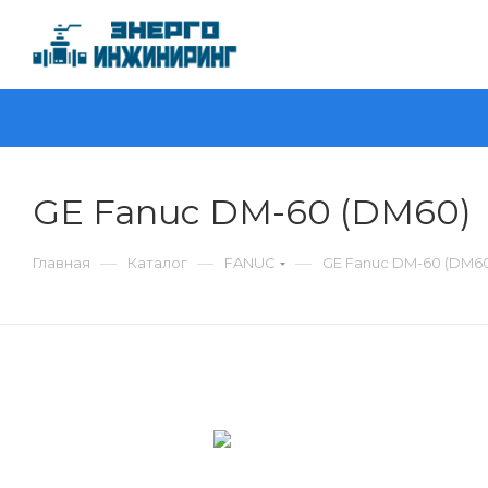
GE Fanuc DM-60 (DM60)
—
—
—
Главная
Каталог
FANUC
GE Fanuc DM-60 (DM6