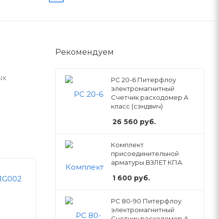
Рекомендуем
ых
РС 20-6 Питерфлоу
электромагнитный
Счетчик расходомер A
класс (сэндвич)
26 560
руб.
Комплект
присоединительной
арматуры ВЗЛЕТ КПА
1 600
руб.
РС 80-90 Питерфлоу
электромагнитный
Счетчик расходомер A