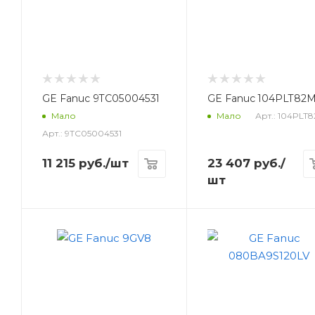
GE Fanuc 9TC05004531
GE Fanuc 104PLT82
Арт.: 104PLT
Мало
Мало
Арт.: 9TC05004531
11 215
руб.
/шт
23 407
руб.
/
шт