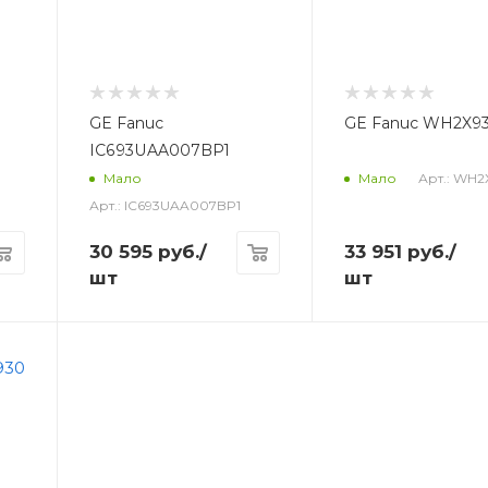
GE Fanuc
GE Fanuc WH2X
IC693UAA007BP1
Арт.: WH2
Мало
Мало
Арт.: IC693UAA007BP1
30 595
руб.
/
33 951
руб.
/
шт
шт