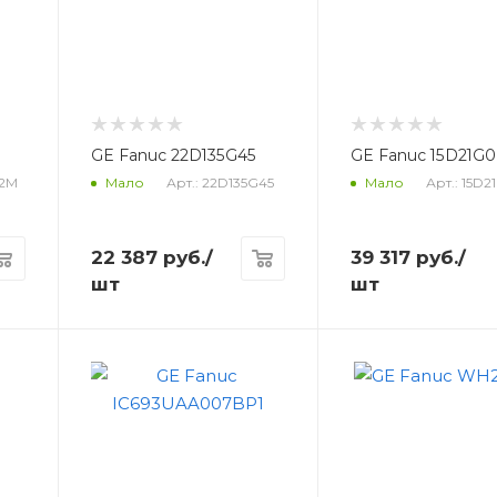
M
GE Fanuc 22D135G45
GE Fanuc 15D21G
82M
Арт.: 22D135G45
Арт.: 15D
Мало
Мало
22 387
руб.
/
39 317
руб.
/
шт
шт