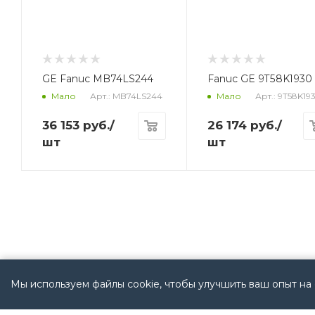
GE Fanuc MB74LS244
Fanuc GE 9T58K1930
Арт.: MB74LS244
Арт.: 9T58K19
Мало
Мало
36 153
руб.
/
26 174
руб.
/
шт
шт
Мы используем файлы cookie, чтобы улучшить ваш опыт на 
КАТАЛОГ
КОМПАНИЯ