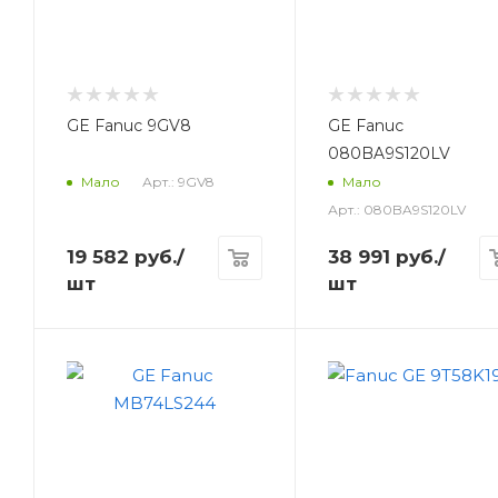
GE Fanuc 9GV8
GE Fanuc
080BA9S120LV
Арт.: 9GV8
Мало
Мало
Арт.: 080BA9S120LV
19 582
руб.
/
38 991
руб.
/
шт
шт