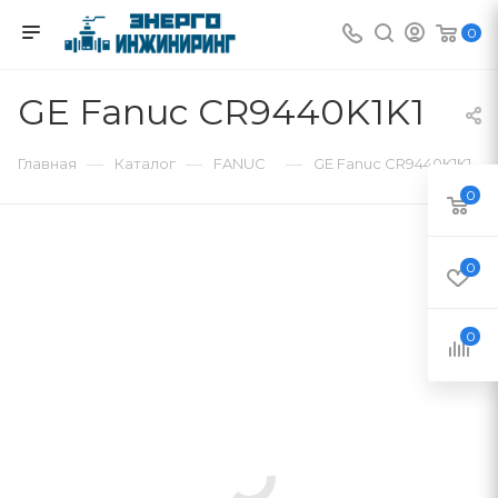
0
GE Fanuc CR9440K1K1
—
—
—
Главная
Каталог
FANUC
GE Fanuc CR9440K1K1
0
0
0