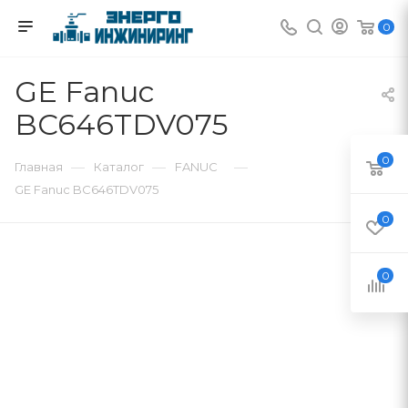
0
GE Fanuc
BC646TDV075
0
—
—
—
Главная
Каталог
FANUC
GE Fanuc BC646TDV075
0
0