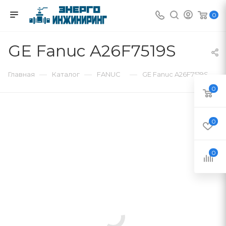
0
GE Fanuc A26F7519S
—
—
—
Главная
Каталог
FANUC
GE Fanuc A26F7519S
0
0
0