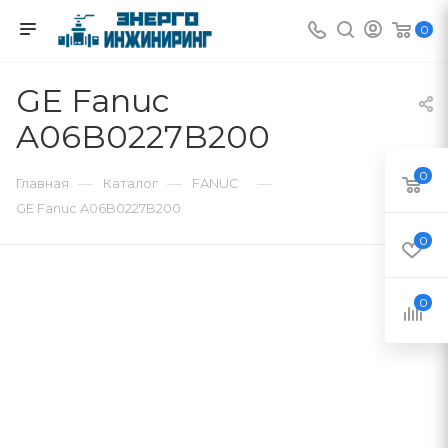
0
GE Fanuc
A06B0227B200
0
—
—
—
Главная
Каталог
FANUC
GE Fanuc A06B0227B200
0
0