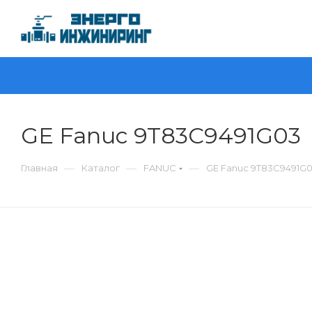
GE Fanuc 9T83C9491G03
—
—
—
Главная
Каталог
FANUC
GE Fanuc 9T83C9491G