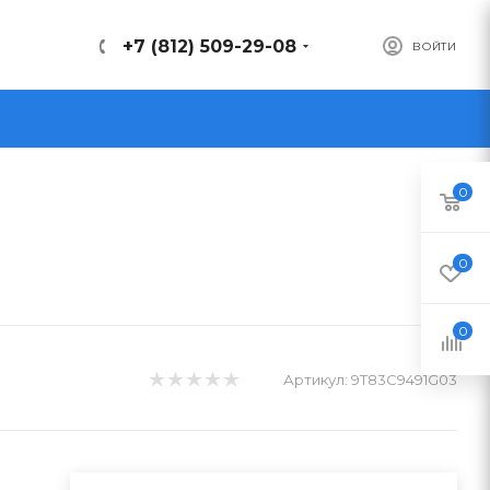
+7 (812) 509-29-08
ВОЙТИ
0
0
0
Артикул:
9T83C9491G03