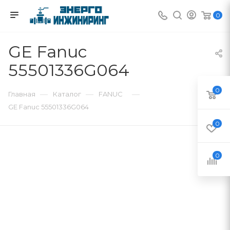
0
GE Fanuc
55501336G064
0
—
—
—
Главная
Каталог
FANUC
GE Fanuc 55501336G064
0
0