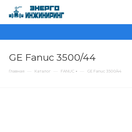
GE Fanuc 3500/44
—
—
—
Главная
Каталог
FANUC
GE Fanuc 3500/44