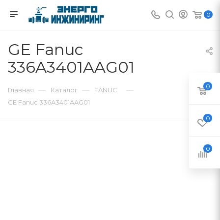
0
GE Fanuc
336A3401AAG01
0
—
—
—
Главная
Каталог
FANUC
GE Fanuc 336A3401AAG01
0
0