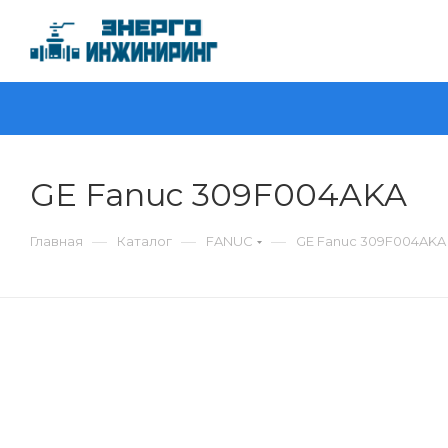
GE Fanuc 309F004AKA
—
—
—
Главная
Каталог
FANUC
GE Fanuc 309F004AKA