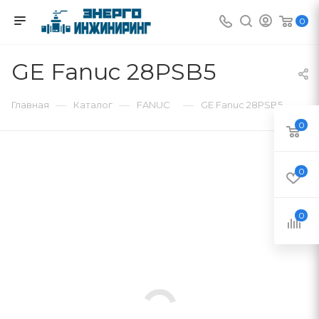
0
GE Fanuc 28PSB5
—
—
—
Главная
Каталог
FANUC
GE Fanuc 28PSB5
0
0
0