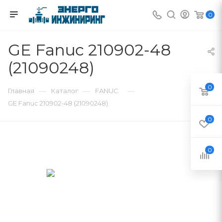
0
GE Fanuc 210902-48
(21090248)
0
—
—
—
Главная
Каталог
FANUC
GE Fanuc 210902-48 (21090248)
0
0