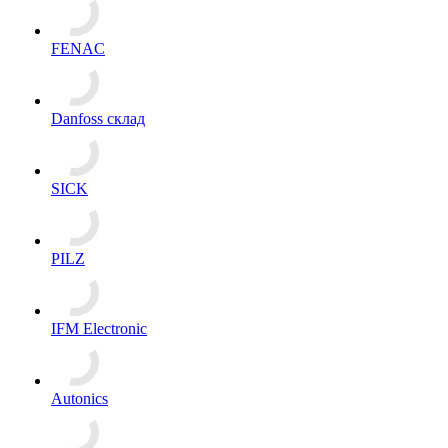
FENAC
Danfoss склад
SICK
PILZ
IFM Electronic
Autonics