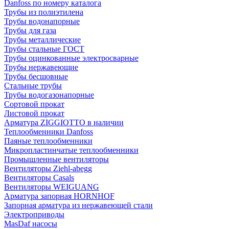
Danfoss по номеру каталога
Трубы из полиэтилена
Трубы водонапорные
Трубы для газа
Трубы металлические
Трубы стальные ГОСТ
Трубы оцинкованные электросварные
Трубы нержавеющие
Трубы бесшовные
Стальные трубы
Трубы водогазонапорные
Сортовой прокат
Листовой прокат
Арматура ZIGGIOTTO в наличии
Теплообменники Danfoss
Паяные теплообменники
Микропластинчатые теплообменники
Промышленные вентиляторы
Вентиляторы Ziehl-abegg
Вентиляторы Casals
Вентиляторы WEIGUANG
Арматура запорная HORNHOF
Запорная арматура из нержавеющей стали
Электроприводы
MasDaf насосы