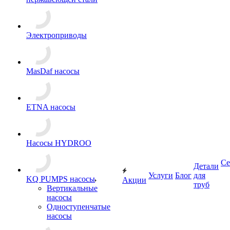
Электроприводы
MasDaf насосы
ETNA насосы
Насосы HYDROO
Се
Детали
Услуги
Блог
для
KQ PUMPS насосы
Акции
труб
Вертикальные
насосы
Одноступенчатые
насосы