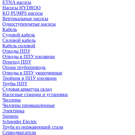
ETNA насосы
Насосы HYDROO
KQ PUMPS насосы
Вертикальные насосы
Одноступенчатые насосы
Кабель
Судовой кабель
Силовой кабель
Кабель силовой
Отводы ППУ
Отводы в ППУ изоляции
Переход ППУ
Опора трубопровода
Отводы в ППУ укороченные
Тройник в ППУ изоляции
Трубы ППУ
Судовая арматура склад
Насосные станции и установки
Чиллеры
Чиллеры промышленные
Электрика
Siemens
Schneider Electric
Труба из нержавеющей стали
Серводвигатели