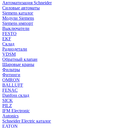
Автоматизация Schneider
Силовые автоматы
Siemens каталог
Модули Siemens
Siemens импорт
Выключатели
FESTO
EKF
Склад
Радиодетали
VDSM
Обратный клапан
Шаровые краны
Фильтры
Фитинги
OMRON
BALLUFF
FENAC
Danfoss склад
SICK
PILZ
IFM Electronic
Autonics
Schneider Electric каталог
EATON