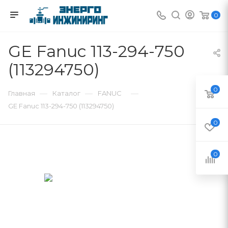
0
GE Fanuc 113-294-750
(113294750)
0
—
—
—
Главная
Каталог
FANUC
GE Fanuc 113-294-750 (113294750)
0
0