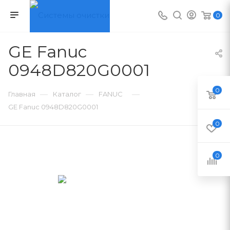
0
GE Fanuc
0948D820G0001
0
—
—
—
Главная
Каталог
FANUC
GE Fanuc 0948D820G0001
0
0