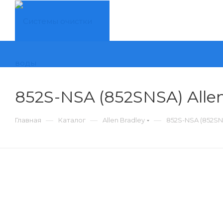
852S-NSA (852SNSA) Alle
—
—
—
Главная
Каталог
Allen Bradley
852S-NSA (852SNS