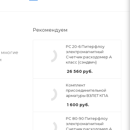
Рекомендуем
РС 20-6 Питерфлоу
электромагнитный
 многие
Счетчик расходомер A
м
класс (сэндвич)
26 560
руб.
Комплект
присоединительной
арматуры ВЗЛЕТ КПА
1 600
руб.
РС 80-90 Питерфлоу
электромагнитный
Счетчик расходомер A