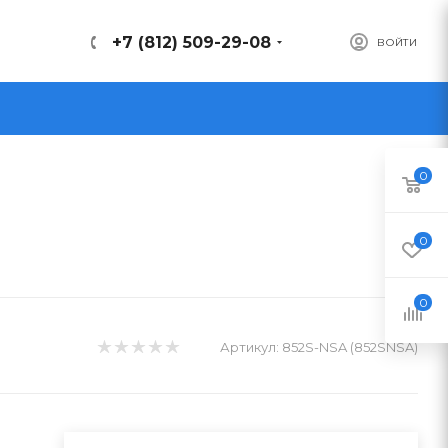
+7 (812) 509-29-08
ВОЙТИ
0
0
0
Артикул:
852S-NSA (852SNSA)