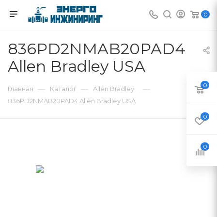
0
836PD2NMAB20PAD4
Allen Bradley USA
0
—
—
—
Главная
Каталог
Allen Bradley
836PD2NMAB20PAD4 Allen Bradley USA
0
0