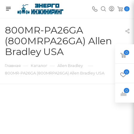
0
800MR-PA26GA
(800MRPA26GA) Allen
Bradley USA
0
—
—
—
Главная
Каталог
Allen Bradley
0
800MR-PA26GA (800MRPA26GA) Allen Bradley USA
0