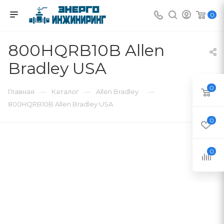
0
800HQRB10B Allen
Bradley USA
0
—
—
—
Главная
Каталог
Allen Bradley
800HQRB10B Allen Bradley USA
0
0