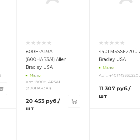
800H-AR3A1
440TMSSSE220U A
(800HAR3A1) Allen
Bradley USA
Bradley USA
Мало
B
Арт.: 440TMSSSE220
Мало
Арт.: 800H-AR3A1
11 307
руб.
/
(800HAR3A1)
шт
20 453
руб.
/
шт