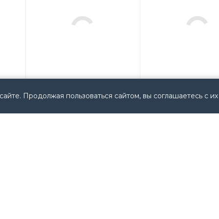
сайте. Продолжая пользоваться сайтом, вы соглашаетесь с их
1
700N600B1 Allen
440TMRPSE18WE 
)
Bradley USA
Bradley USA
Арт.: 700N600B1
Мало
Мало
Арт.: 440TMRPSE18
13 822
руб.
/
11
шт
23 881
руб.
/
шт