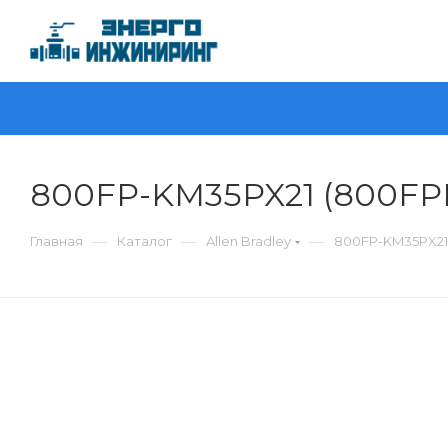
800FP-KM35PX21 (800FPK
—
—
—
Главная
Каталог
Allen Bradley
800FP-KM35PX21 