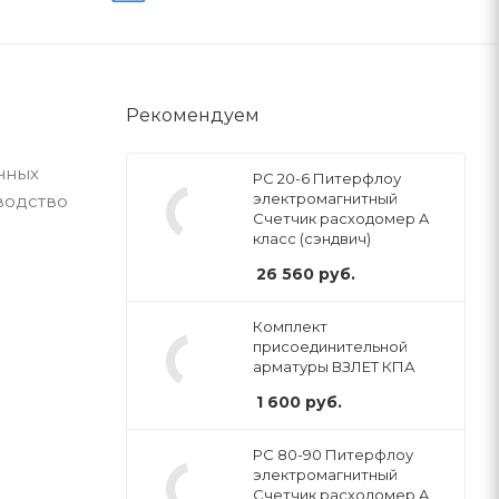
Рекомендуем
ичных
РС 20-6 Питерфлоу
электромагнитный
водство
Счетчик расходомер A
класс (сэндвич)
26 560
руб.
Комплект
присоединительной
арматуры ВЗЛЕТ КПА
1 600
руб.
РС 80-90 Питерфлоу
электромагнитный
Счетчик расходомер A