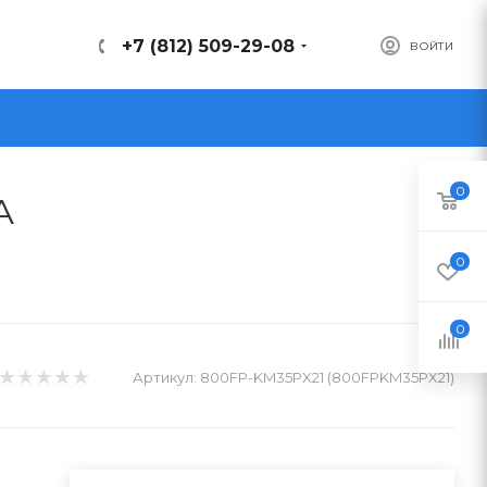
+7 (812) 509-29-08
ВОЙТИ
0
A
0
0
Артикул:
800FP-KM35PX21 (800FPKM35PX21)