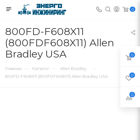
0
800FD-F608X11
(800FDF608X11) Allen
Bradley USA
0
—
—
—
Главная
Каталог
Allen Bradley
0
800FD-F608X11 (800FDF608X11) Allen Bradley USA
0