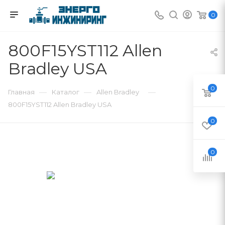
0
800F15YST112 Allen
Bradley USA
0
—
—
—
Главная
Каталог
Allen Bradley
800F15YST112 Allen Bradley USA
0
0