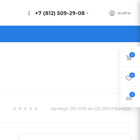
+7 (812) 509-29-08
ВОЙТИ
0
0
0
Артикул:
513-CFB-44-QS (513CFB44QS)