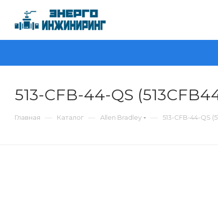
513-CFB-44-QS (513CFB44
—
—
—
Главная
Каталог
Allen Bradley
513-CFB-44-QS (5