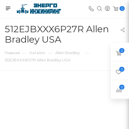
0
512EJBXXX6P27R Allen
Bradley USA
0
—
—
—
Главная
Каталог
Allen Bradley
512EJBXXX6P27R Allen Bradley USA
0
0