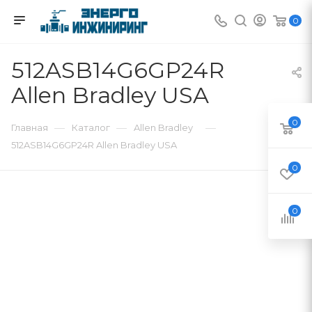
0
512ASB14G6GP24R
Allen Bradley USA
0
—
—
—
Главная
Каталог
Allen Bradley
512ASB14G6GP24R Allen Bradley USA
0
0