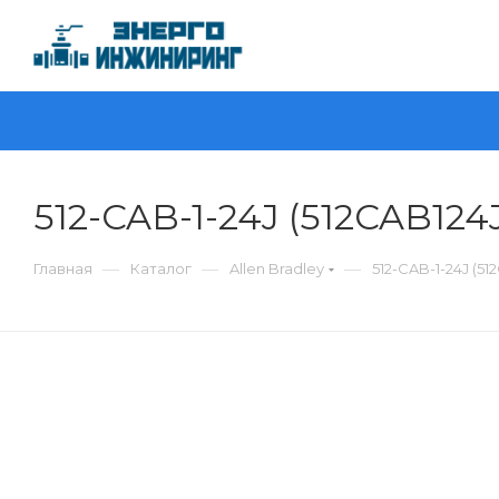
512-CAB-1-24J (512CAB124J
—
—
—
Главная
Каталог
Allen Bradley
512-CAB-1-24J (51