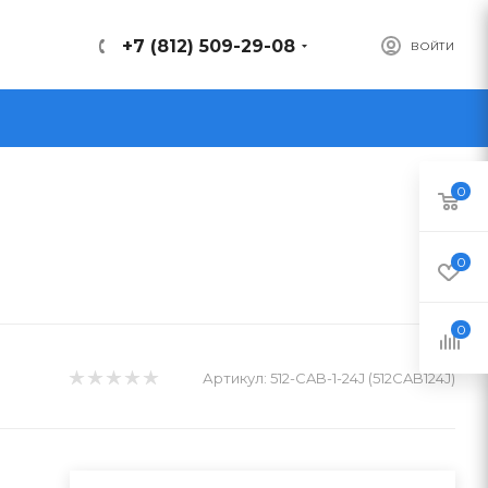
+7 (812) 509-29-08
ВОЙТИ
0
0
0
Артикул:
512-CAB-1-24J (512CAB124J)