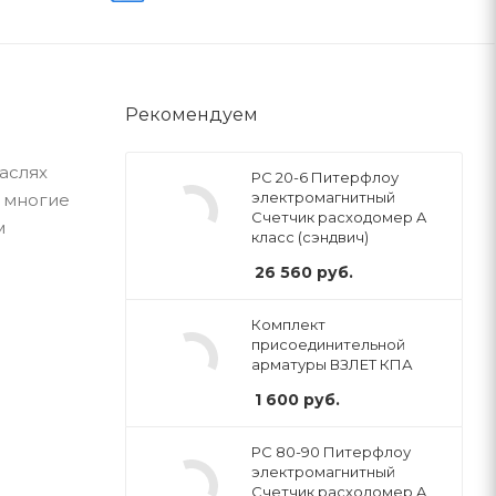
Рекомендуем
раслях
РС 20-6 Питерфлоу
электромагнитный
 многие
Счетчик расходомер A
м
класс (сэндвич)
26 560
руб.
Комплект
присоединительной
арматуры ВЗЛЕТ КПА
1 600
руб.
РС 80-90 Питерфлоу
электромагнитный
Счетчик расходомер A