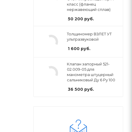
класс (фланец
нержавеющий сплав)
50 200
руб.
Толщиномер ВЗЛЕТ УТ
ультразвуковой
1 600
руб.
Клапан запорный 521-
02.009-05 для
манометра штуцерный
сальниковый Ду 6 Py 100
36 500
руб.