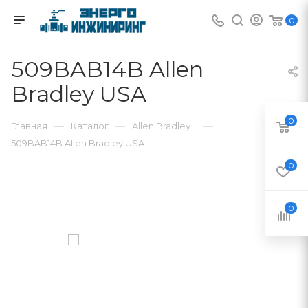
0
509BAB14B Allen
Bradley USA
0
—
—
—
Главная
Каталог
Allen Bradley
509BAB14B Allen Bradley USA
0
0