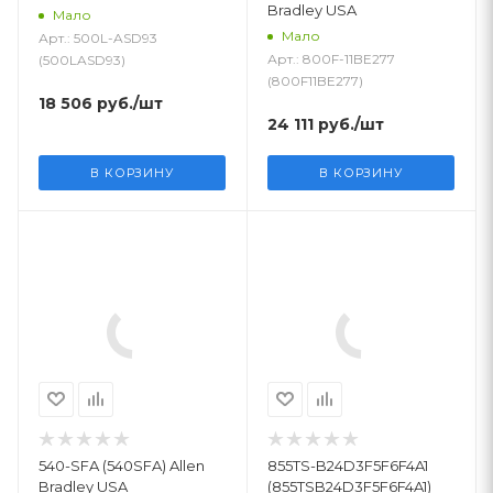
Bradley USA
Мало
Мало
Арт.: 500L-ASD93
Арт.: 800F-11BE277
(500LASD93)
(800F11BE277)
18 506
руб.
/шт
24 111
руб.
/шт
В КОРЗИНУ
В КОРЗИНУ
540-SFA (540SFA) Allen
855TS-B24D3F5F6F4A1
Bradley USA
(855TSB24D3F5F6F4A1)