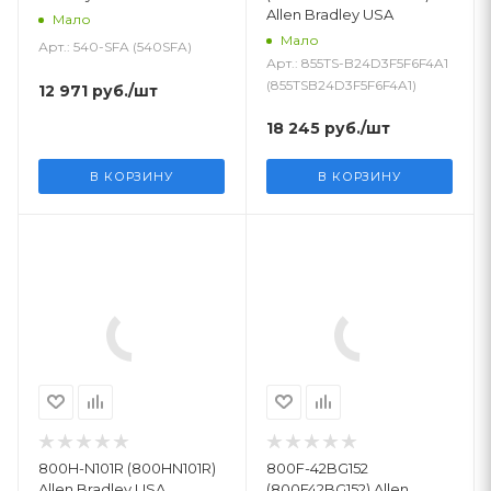
Allen Bradley USA
Мало
Мало
Арт.: 540-SFA (540SFA)
Арт.: 855TS-B24D3F5F6F4A1
(855TSB24D3F5F6F4A1)
12 971
руб.
/шт
18 245
руб.
/шт
В КОРЗИНУ
В КОРЗИНУ
800H-N101R (800HN101R)
800F-42BG152
Allen Bradley USA
(800F42BG152) Allen