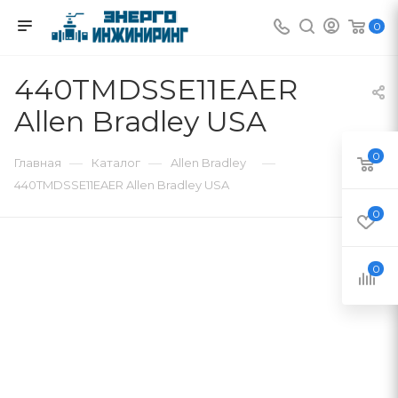
0
440TMDSSE11EAER
Allen Bradley USA
0
—
—
—
Главная
Каталог
Allen Bradley
440TMDSSE11EAER Allen Bradley USA
0
0