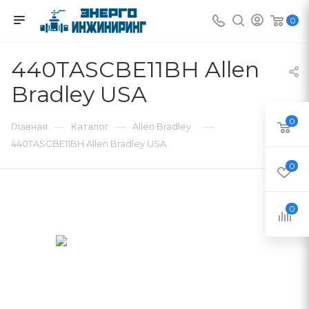
0
440TASCBE11BH Allen
Bradley USA
0
—
—
—
Главная
Каталог
Allen Bradley
440TASCBE11BH Allen Bradley USA
0
0