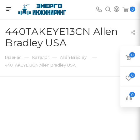
0
440TAKEYE13CN Allen
Bradley USA
0
—
—
—
Главная
Каталог
Allen Bradley
440TAKEYE13CN Allen Bradley USA
0
0