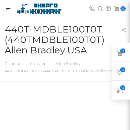
0
440T-MDBLE100T0T
(440TMDBLE100T0T)
Allen Bradley USA
0
—
—
—
Главная
Каталог
Allen Bradley
0
440T-MDBLE100T0T (440TMDBLE100T0T) Allen Bradley USA
0