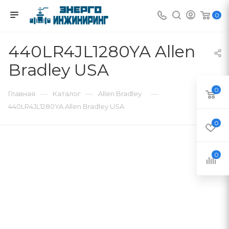
0
440LR4JL1280YA Allen
Bradley USA
0
—
—
—
Главная
Каталог
Allen Bradley
440LR4JL1280YA Allen Bradley USA
0
0