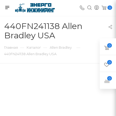
0
440FN241138 Allen
Bradley USA
0
—
—
—
Главная
Каталог
Allen Bradley
440FN241138 Allen Bradley USA
0
0